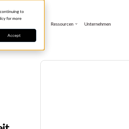
 continuing to
licy
for more
reise
Integrationen
Ressourcen
Unternehmen
Accept
it