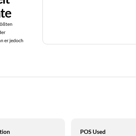
hte
rößten
der
n er jedoch
tion
POS Used