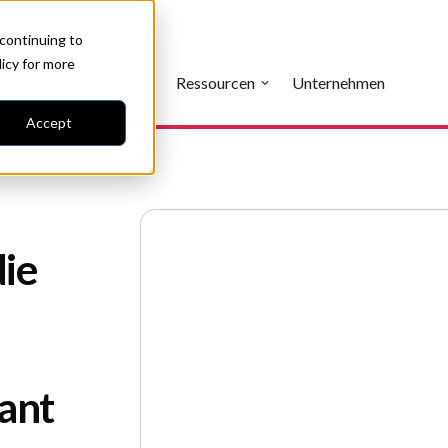
 continuing to
licy
for more
reise
Integrationen
Ressourcen
Unternehmen
Accept
die
ant