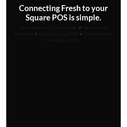
Connecting Fresh to your
Square POS is simple.
Learn how Fresh KDS helps you
✓
Use your own
equipment
✓
Connect to your POS
✓
Customize your
ticketing system.