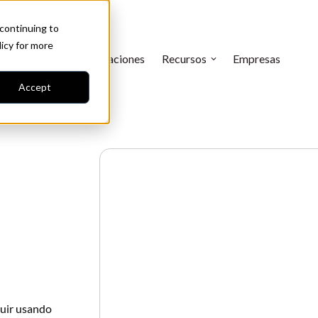
 continuing to
licy
for more
es
Precios
Integraciones
Recursos
Empresas
Accept
guir usando