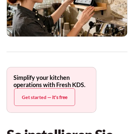
Simplify your kitchen
operations with Fresh KDS.
Get started
— it's free