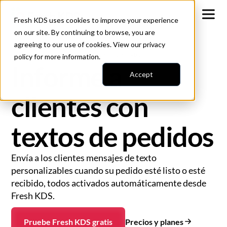
Fresh KDS uses cookies to improve your experience
on our site. By continuing to browse, you are
agreeing to our use of cookies. View our
privacy
policy
DISPONIBLE EN PLANES PREMIUM E ILIMITADOS
for more information.
Informe a
Accept
clientes con
textos de pedidos
Envía a los clientes mensajes de texto
personalizables cuando su pedido esté listo o esté
recibido, todos activados automáticamente desde
Fresh KDS.
Precios y planes
Pruebe Fresh KDS gratis