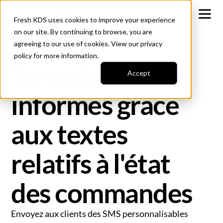
Fresh KDS uses cookies to improve your experience
on our site. By continuing to browse, you are
agreeing to our use of cookies. View our
privacy
policy
DISPONIBLE SUR LES FORFAITS PREMIUM ET ILLIMITÉS
for more information.
Tenez les clients
Accept
informés grâce
aux textes
relatifs à l'état
des commandes
Envoyez aux clients des SMS personnalisables