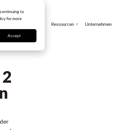
 continuing to
licy
for more
reise
Integrationen
Ressourcen
Unternehmen
Accept
 2
en
 der