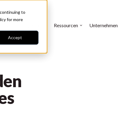
 continuing to
licy
for more
reise
Integrationen
Ressourcen
Unternehmen
Accept
den
es