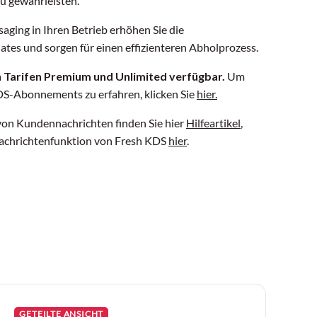
u gewährleisten.
ging in Ihren Betrieb erhöhen Sie die
tes und sorgen für einen effizienteren Abholprozess.
en Tarifen Premium und Unlimited verfügbar.
Um
DS-Abonnements zu erfahren, klicken Sie
hier.
on Kundennachrichten finden Sie hier
Hilfeartikel
,
nachrichtenfunktion von Fresh KDS
hier
.
GETEILTE ANSICHT